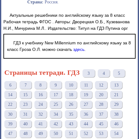
Страна:
Россия.
Актуальные решебники по английскому языку за 8 класс
Рабочая тетрадь ФГОС . Авторы: Дворецкая О.Б., Кузеванова
Н.И., Мичурина М.Л.. Издательство: Титул на ГДЗ Путина орг
ГДЗ к учебнику New Millennium по английскому языку за 8
класс Гроза О.Л. можно скачать
здесь
.
Страницы тетради. ГДЗ
3
4
5
6
7
8
9
10
11
12
13
14
15
16
17
18
19
20
21
22
23
24
25
26
27
28
29
30
31
32
34
35
36
37
38
39
40
41
42
43
44
45
46
47
48
49
50
51
52
53
54