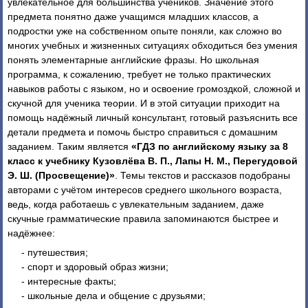
увлекательное для большинства учеников. Значение этого
предмета понятно даже учащимся младших классов, а
подростки уже на собственном опыте поняли, как сложно во
многих учебных и жизненных ситуациях обходиться без умения
понять элементарные английские фразы. Но школьная
программа, к сожалению, требует не только практических
навыков работы с языком, но и освоение громоздкой, сложной и
скучной для ученика теории. И в этой ситуации приходит на
помощь надёжный личный консультант, готовый разъяснить все
детали предмета и помочь быстро справиться с домашним
заданием. Таким является
«ГДЗ по английскому языку за 8
класс к учебнику Кузовлёва В. П., Лапы Н. М., Перегудовой
Э. Ш. (Просвещение)»
. Темы текстов и рассказов подобраны
авторами с учётом интересов среднего школьного возраста,
ведь, когда работаешь с увлекательным заданием, даже
скучные грамматические правила запоминаются быстрее и
надёжнее:
- путешествия;
- спорт и здоровый образ жизни;
- интересные факты;
- школьные дела и общение с друзьями;