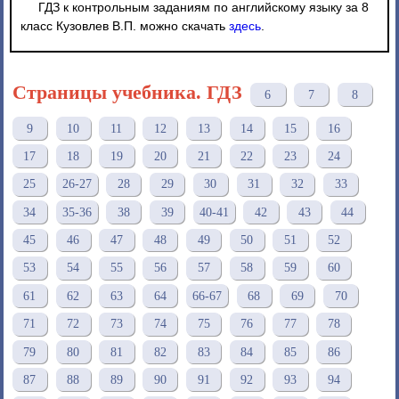
ГДЗ к контрольным заданиям по английскому языку за 8
класс Кузовлев В.П. можно скачать
здесь
.
Страницы учебника. ГДЗ
6
7
8
9
10
11
12
13
14
15
16
17
18
19
20
21
22
23
24
25
26-27
28
29
30
31
32
33
34
35-36
38
39
40-41
42
43
44
45
46
47
48
49
50
51
52
53
54
55
56
57
58
59
60
61
62
63
64
66-67
68
69
70
71
72
73
74
75
76
77
78
79
80
81
82
83
84
85
86
87
88
89
90
91
92
93
94