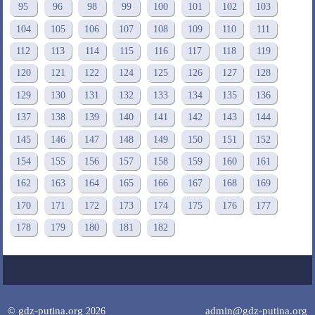
95
96
98
99
100
101
102
103
104
105
106
107
108
109
110
111
112
113
114
115
116
117
118
119
120
121
122
124
125
126
127
128
129
130
131
132
133
134
135
136
137
138
139
140
141
142
143
144
145
146
147
148
149
150
151
152
154
155
156
157
158
159
160
161
162
163
164
165
166
167
168
169
170
171
172
173
174
175
176
177
178
179
180
181
182
gdz-putina.org
admin@gdz-putina.org
©
2026