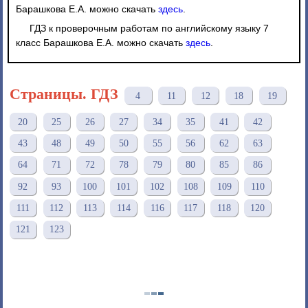
Барашкова Е.А. можно скачать
здесь
.
ГДЗ к проверочным работам по английскому языку 7
класс Барашкова Е.А. можно скачать
здесь
.
Страницы. ГДЗ
4
11
12
18
19
20
25
26
27
34
35
41
42
43
48
49
50
55
56
62
63
64
71
72
78
79
80
85
86
92
93
100
101
102
108
109
110
111
112
113
114
116
117
118
120
121
123