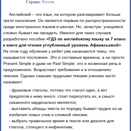
Страна:
Россия.
Английский – это язык, на котором разговаривает больше
трети населения. Он является первым по распространенности
среди иностранных языков в школах. Но, зачастую, учащимся
сложно бывает им овладеть. Именно для таких случаев
разработано пособие
«ГДЗ по английскому языку за 7 класс
к книге для чтения углубленный уровень Афанасьевой»
.
На этом году обучения у ребят уже начинаются темы, что
называется посложнее. Это и составные времена, а не просто
Present Simple и даже не Past Simple: это и косвенная речь в
предложениях. Возрастают требования и в отношениях
лексики. Однако самыми трудными темами ученики часто
называют:
- фразовые глаголы, потому что глагол один, а вот
предлогов к нему много: стоит перепутать их, и смысл
сказанного кардинально меняется;
- выставить абзацы текста по порядку бывает трудно из-за
изобилия новых слов и сложной лексики;
- выбрать правильное время в тексте или диалоге для
глагола, стоящего в инфинитиве;