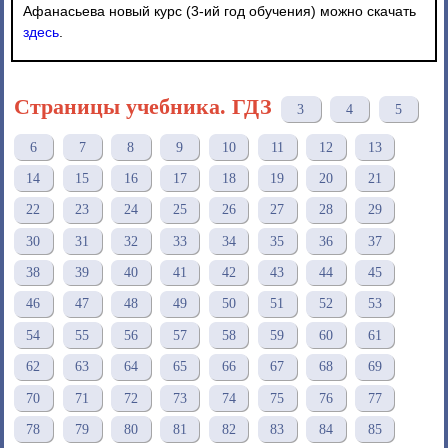
Афанасьева новый курс (3-ий год обучения) можно скачать
здесь
.
Страницы учебника. ГДЗ
3
4
5
6
7
8
9
10
11
12
13
14
15
16
17
18
19
20
21
22
23
24
25
26
27
28
29
30
31
32
33
34
35
36
37
38
39
40
41
42
43
44
45
46
47
48
49
50
51
52
53
54
55
56
57
58
59
60
61
62
63
64
65
66
67
68
69
70
71
72
73
74
75
76
77
78
79
80
81
82
83
84
85