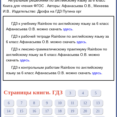
Актуальные решебники по английскому языку за 6 класс
Книга для чтения ФГОС . Авторы: Афанасьева О.В., Михеева
И.В.. Издательство: Дрофа на ГДЗ Путина орг
ГДЗ к учебнику Rainbow по английскому языку за 6 класс
Афанасьева О.В. можно скачать
здесь
.
ГДЗ к рабочей тетради Rainbow по английскому языку за
6 класс Афанасьева О.В. можно скачать
здесь
.
ГДЗ к лексико-грамматическому практикуму Rainbow по
английскому языку за 6 класс Афанасьева О.В. можно
скачать
здесь
.
ГДЗ к контрольным работам Rainbow по английскому
языку за 6 класс Афанасьева О.В. можно скачать
здесь
.
Страницы книги. ГДЗ
3
4
5
6
7
8
9
10
11
12
13
14
15
16
17
18
19
20
21