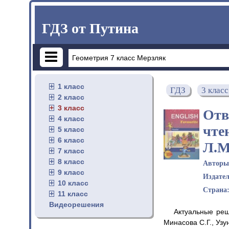
ГДЗ от Путина
1 класс
ГДЗ
3 класс
2 класс
3 класс
Отв
4 класс
чте
5 класс
6 класс
Л.М
7 класс
8 класс
Автор
9 класс
Издате
10 класс
Страна
11 класс
Видеорешения
Актуальные реш
Минасова С.Г., Узу