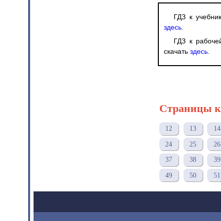
ГДЗ к учебни
здесь
.
ГДЗ к рабоче
скачать
здесь
.
Страницы к
12
13
14
24
25
26
37
38
39
49
50
51