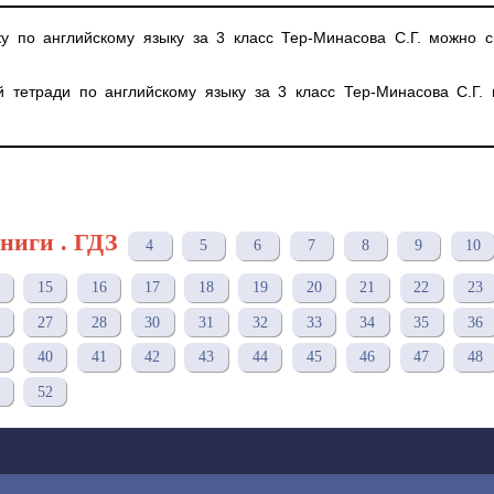
ку по английскому языку за 3 класс Тер-Минасова С.Г. можно с
й тетради по английскому языку за 3 класс Тер-Минасова С.Г.
ниги . ГДЗ
4
5
6
7
8
9
10
15
16
17
18
19
20
21
22
23
27
28
30
31
32
33
34
35
36
40
41
42
43
44
45
46
47
48
52