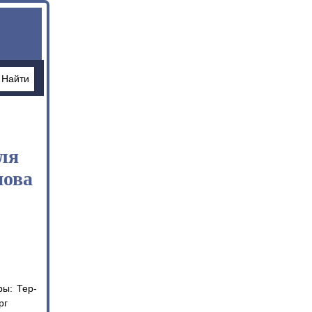
ля
нова
ры: Тер-
рг