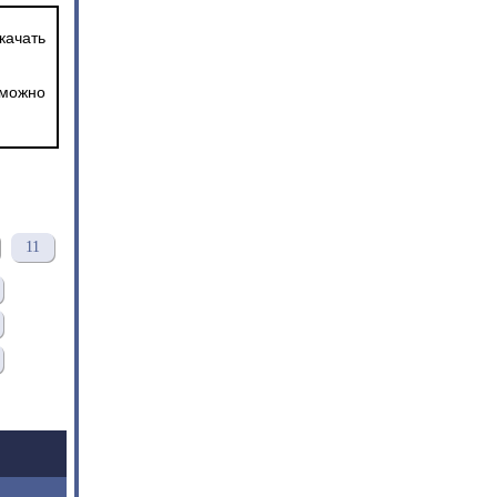
качать
 можно
11