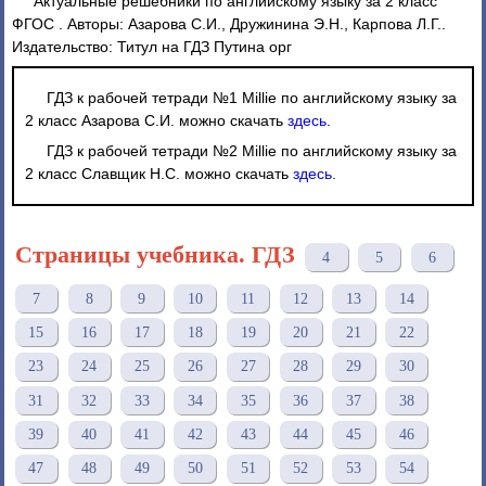
Актуальные решебники по английскому языку за 2 класс
ФГОС . Авторы: Азарова С.И., Дружинина Э.Н., Карпова Л.Г..
Издательство: Титул на ГДЗ Путина орг
ГДЗ к рабочей тетради №1 Millie по английскому языку за
2 класс Азарова С.И. можно скачать
здесь
.
ГДЗ к рабочей тетради №2 Millie по английскому языку за
2 класс Славщик Н.С. можно скачать
здесь
.
Страницы учебника. ГДЗ
4
5
6
7
8
9
10
11
12
13
14
15
16
17
18
19
20
21
22
23
24
25
26
27
28
29
30
31
32
33
34
35
36
37
38
39
40
41
42
43
44
45
46
47
48
49
50
51
52
53
54