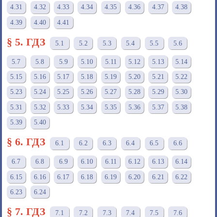
4.31
4.32
4.33
4.34
4.35
4.36
4.37
4.38
4.39
4.40
4.41
§ 5. ГДЗ
5.1
5.2
5.3
5.4
5.5
5.6
5.7
5.8
5.9
5.10
5.11
5.12
5.13
5.14
5.15
5.16
5.17
5.18
5.19
5.20
5.21
5.22
5.23
5.24
5.25
5.26
5.27
5.28
5.29
5.30
5.31
5.32
5.33
5.34
5.35
5.36
5.37
5.38
5.39
5.40
§ 6. ГДЗ
6.1
6.2
6.3
6.4
6.5
6.6
6.7
6.8
6.9
6.10
6.11
6.12
6.13
6.14
6.15
6.16
6.17
6.18
6.19
6.20
6.21
6.22
6.23
6.24
§ 7. ГДЗ
7.1
7.2
7.3
7.4
7.5
7.6