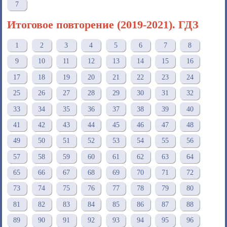
7
Итоговое повторение (2019-2021). ГДЗ
1
2
3
4
5
6
7
8
9
10
11
12
13
14
15
16
17
18
19
20
21
22
23
24
25
26
27
28
29
30
31
32
33
34
35
36
37
38
39
40
41
42
43
44
45
46
47
48
49
50
51
52
53
54
55
56
57
58
59
60
61
62
63
64
65
66
67
68
69
70
71
72
73
74
75
76
77
78
79
80
81
82
83
84
85
86
87
88
89
90
91
92
93
94
95
96