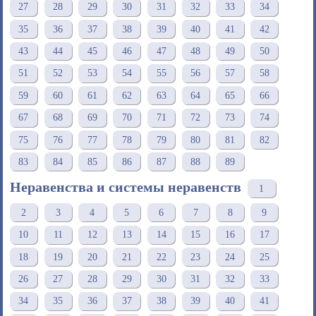
27
28
29
30
31
32
33
34
35
36
37
38
39
40
41
42
43
44
45
46
47
48
49
50
51
52
53
54
55
56
57
58
59
60
61
62
63
64
65
66
67
68
69
70
71
72
73
74
75
76
77
78
79
80
81
82
83
84
85
86
87
88
89
Неравенства и системы неравенств
1
2
3
4
5
6
7
8
9
10
11
12
13
14
15
16
17
18
19
20
21
22
23
24
25
26
27
28
29
30
31
32
33
34
35
36
37
38
39
40
41