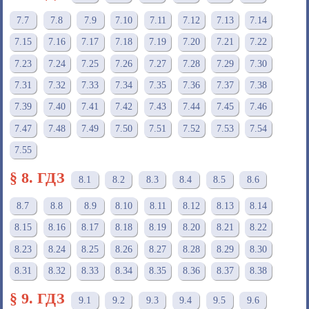
7.7
7.8
7.9
7.10
7.11
7.12
7.13
7.14
7.15
7.16
7.17
7.18
7.19
7.20
7.21
7.22
7.23
7.24
7.25
7.26
7.27
7.28
7.29
7.30
7.31
7.32
7.33
7.34
7.35
7.36
7.37
7.38
7.39
7.40
7.41
7.42
7.43
7.44
7.45
7.46
7.47
7.48
7.49
7.50
7.51
7.52
7.53
7.54
7.55
§ 8. ГДЗ
8.1
8.2
8.3
8.4
8.5
8.6
8.7
8.8
8.9
8.10
8.11
8.12
8.13
8.14
8.15
8.16
8.17
8.18
8.19
8.20
8.21
8.22
8.23
8.24
8.25
8.26
8.27
8.28
8.29
8.30
8.31
8.32
8.33
8.34
8.35
8.36
8.37
8.38
§ 9. ГДЗ
9.1
9.2
9.3
9.4
9.5
9.6