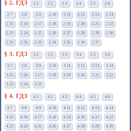
§ 2. ГДЗ
2.1
2.2
2.3
2.4
2.5
2.6
2.7
2.8
2.9
2.10
2.11
2.12
2.13
2.14
2.15
2.16
2.17
2.18
2.19
2.20
2.21
2.22
2.23
2.24
2.25
2.26
2.27
2.28
2.29
2.30
2.31
2.32
2.33
2.34
2.35
2.36
2.37
§ 3. ГДЗ
3.1
3.2
3.3
3.4
3.5
3.6
3.7
3.8
3.9
3.10
3.11
3.12
3.13
3.14
3.15
3.16
3.17
3.18
3.19
3.20
3.21
3.22
3.23
3.24
3.25
§ 4. ГДЗ
4.1
4.2
4.3
4.4
4.5
4.6
4.7
4.8
4.9
4.10
4.11
4.12
4.13
4.14
4.15
4.16
4.17
4.18
4.19
4.20
4.21
4.22
4.23
4.24
4.25
4.26
4.27
4.28
4.29
4.30