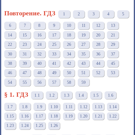
Повторение. ГДЗ
1
2
3
4
5
6
7
8
9
10
11
12
13
14
15
16
17
18
19
20
21
22
23
24
25
26
27
28
29
30
31
32
33
34
35
36
37
38
39
40
41
42
43
44
45
46
47
48
49
50
51
52
53
54
55
56
57
58
59
§ 1. ГДЗ
1.1
1.2
1.3
1.4
1.5
1.6
1.7
1.8
1.9
1.10
1.11
1.12
1.13
1.14
1.15
1.16
1.17
1.18
1.19
1.20
1.21
1.22
1.23
1.24
1.25
1.26