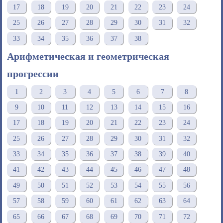
17
18
19
20
21
22
23
24
25
26
27
28
29
30
31
32
33
34
35
36
37
38
Арифметическая и геометрическая
прогрессии
1
2
3
4
5
6
7
8
9
10
11
12
13
14
15
16
17
18
19
20
21
22
23
24
25
26
27
28
29
30
31
32
33
34
35
36
37
38
39
40
41
42
43
44
45
46
47
48
49
50
51
52
53
54
55
56
57
58
59
60
61
62
63
64
65
66
67
68
69
70
71
72